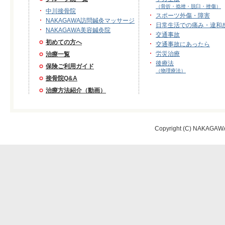
（骨折・捻挫・脱臼・挫傷）
中川接骨院
スポーツ外傷・障害
NAKAGAWA訪問鍼灸マッサージ
日常生活での痛み・違和
NAKAGAWA美容鍼灸院
交通事故
初めての方へ
交通事故にあったら
労災治療
治療一覧
後療法
保険ご利用ガイド
（物理療法）
接骨院Q&A
治療方法紹介（動画）
Copyright (C) NAKAGAWA