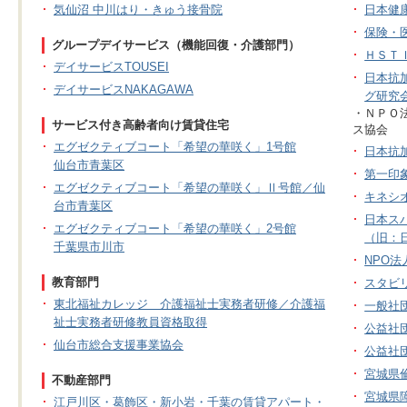
気仙沼 中川はり・きゅう接骨院
日本健
保険・
グループデイサービス（機能回復・介護部門）
ＨＳＴ
デイサービスTOUSEI
日本抗
デイサービスNAKAGAWA
グ研究
・ＮＰＯ
サービス付き高齢者向け賃貸住宅
ス協会
エグゼクティブコート「希望の華咲く」1号館
日本抗
仙台市青葉区
第一印
エグゼクティブコート「希望の華咲く」Ⅱ号館／仙
キネシ
台市青葉区
日本ス
エグゼクティブコート「希望の華咲く」2号館
（旧：
千葉県市川市
NPO
教育部門
スタビ
東北福祉カレッジ 介護福祉士実務者研修／介護福
一般社
祉士実務者研修教員資格取得
公益社
仙台市総合支援事業協会
公益社
宮城県
不動産部門
宮城県
江戸川区・葛飾区・新小岩・千葉の賃貸アパート・