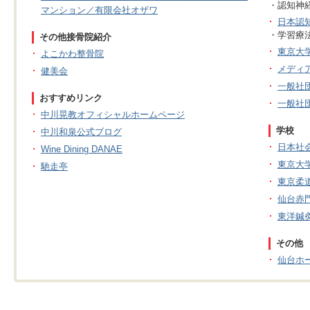
・認知神
マンション／有限会社オザワ
日本認
・学習療
その他接骨院紹介
東京大
よこかわ整骨院
メディ
健美会
一般社
おすすめリンク
一般社
中川晃教オフィシャルホームページ
学校
中川和泉公式ブログ
日本社
Wine Dining DANAE
東京大
馳走亭
東京柔
仙台赤
東洋鍼
その他
仙台ホ