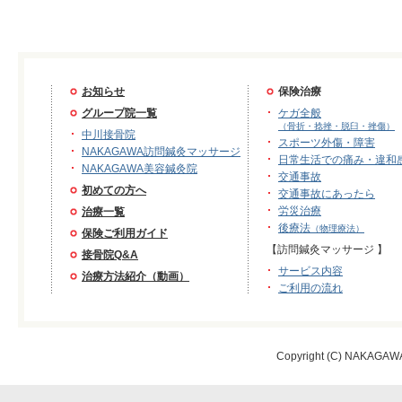
お知らせ
保険治療
グループ院一覧
ケガ全般
（骨折・捻挫・脱臼・挫傷）
中川接骨院
スポーツ外傷・障害
NAKAGAWA訪問鍼灸マッサージ
日常生活での痛み・違和
NAKAGAWA美容鍼灸院
交通事故
初めての方へ
交通事故にあったら
労災治療
治療一覧
後療法
（物理療法）
保険ご利用ガイド
【訪問鍼灸マッサージ 】
接骨院Q&A
サービス内容
治療方法紹介（動画）
ご利用の流れ
Copyright (C) NAKAGAWA