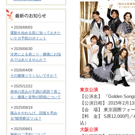
▼
2026/08/03
運動を始める前に知っておきた
いケガ予防のポイント
▼
2026/06/30
冷房による肩こり・腰痛にお悩
みではありませんか？
▼
2026/04/08
その腰痛ツラくないですか？
▼
2025/12/22
東京公演
身体の歪みが不調の原因？肩こ
【公演名】 『Golden Song
り・腰痛と姿勢の関係について
【公演日程】 2015年2月1
▼
2025/09/19
【会 場】 東京国際フォ
痛みをやわらげ、回復を早め
【料 金】 S席12,000円／
る"物理療法"とは？
込）
▼
2025/09/01
大阪公演
施術のご予約について