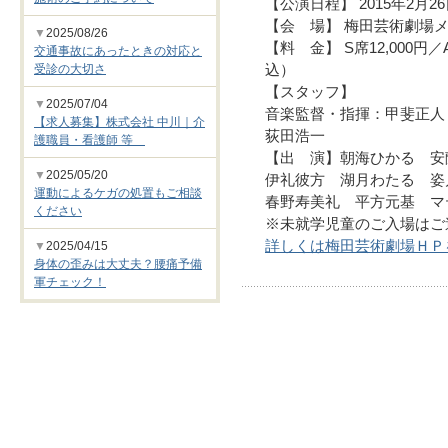
【公演日程】 2015年2月2
【会 場】 梅田芸術劇場
▼
2025/08/26
【料 金】 S席12,000円／
交通事故にあったときの対応と
受診の大切さ
込）
【スタッフ】
▼
2025/07/04
音楽監督・指揮：甲斐正人
【求人募集】株式会社 中川｜介
荻田浩一
護職員・看護師 等
【出 演】朝海ひかる 安
▼
2025/05/20
伊礼彼方 湖月わたる 姿
運動によるケガの処置もご相談
春野寿美礼 平方元基 マ
ください
※未就学児童のご入場はご
詳しくは梅田芸術劇場ＨＰ
▼
2025/04/15
身体の歪みは大丈夫？腰痛予備
軍チェック！