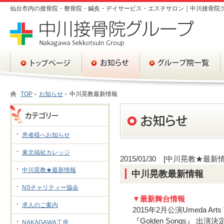
仙台市内の接骨院・整骨院・鍼灸・デイサービス・エステサロン｜中川接骨院
TOP
お知らせ
中川晃教最新情報
患者様へお知らせ
東北福祉カレッジ
2015/01/30 [中川晃教★最新
中川晃教★最新情報
中川晃教最新情報
NSチャリティー協会
▼最新舞台情報
求人のご案内
2015年2月公演Umeda Arts The
『Golden Songs』 出演決
NAKAGAWA工房