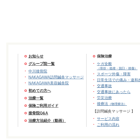
お知らせ
保険治療
グループ院一覧
ケガ全般
（骨折・捻挫・脱臼・挫傷）
中川接骨院
スポーツ外傷・障害
NAKAGAWA訪問鍼灸マッサージ
日常生活での痛み・違和
NAKAGAWA美容鍼灸院
交通事故
初めての方へ
交通事故にあったら
労災治療
治療一覧
後療法
（物理療法）
保険ご利用ガイド
【訪問鍼灸マッサージ 】
接骨院Q&A
サービス内容
治療方法紹介（動画）
ご利用の流れ