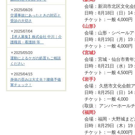
会場：新潟市北区文化会
▼
2025/08/26
日時：8月18日（日）14：
交通事故にあったときの対応と
チケット：一般 4,000円
受診の大切さ
《山形》
▼
2025/07/04
会場：山形・シベール
【求人募集】株式会社 中川｜介
日時：8月19日（月）19
護職員・看護師 等
チケット：一般 4,000円
《宮城》
▼
2025/05/20
運動によるケガの処置もご相談
会場：宮城・仙台市青年
ください
日時：8月21日（水）19：
チケット：一般 4,500円
▼
2025/04/15
《岩手》
身体の歪みは大丈夫？腰痛予備
軍チェック！
会場： 久慈市文化会館ア
日時：8月25日（日）14：
チケット：一般 4,000
（取扱： アンバーホールチケッ
《福岡》
会場：福岡・大野城ま
日時：8月29日（木）19：
チケット：一般 4,000円