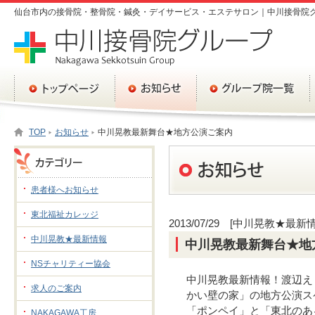
仙台市内の接骨院・整骨院・鍼灸・デイサービス・エステサロン｜中川接骨院
TOP
お知らせ
中川晃教最新舞台★地方公演ご案内
患者様へお知らせ
東北福祉カレッジ
2013/07/29 [中川晃教★最新
中川晃教★最新情報
中川晃教最新舞台★地
NSチャリティー協会
中川晃教最新情報！渡辺え
求人のご案内
かい壁の家」の地方公演ス
「ポンペイ」と「東北のあ
NAKAGAWA工房