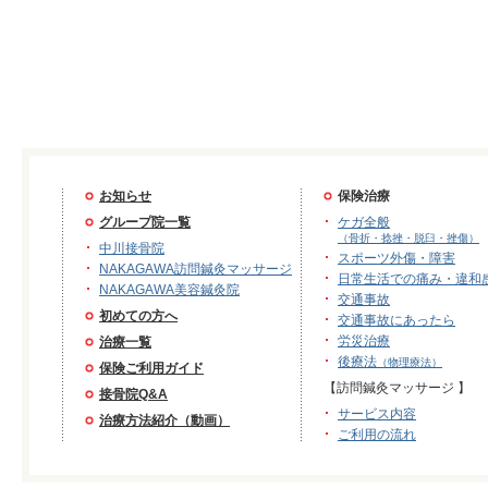
お知らせ
保険治療
グループ院一覧
ケガ全般
（骨折・捻挫・脱臼・挫傷）
中川接骨院
スポーツ外傷・障害
NAKAGAWA訪問鍼灸マッサージ
日常生活での痛み・違和
NAKAGAWA美容鍼灸院
交通事故
初めての方へ
交通事故にあったら
労災治療
治療一覧
後療法
（物理療法）
保険ご利用ガイド
【訪問鍼灸マッサージ 】
接骨院Q&A
サービス内容
治療方法紹介（動画）
ご利用の流れ