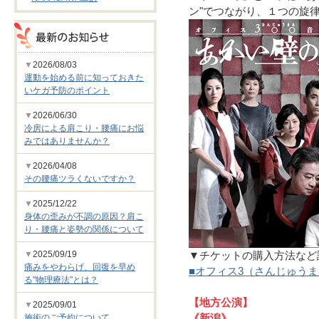
ン"でつながり、１つの旋
▼
2026/08/03
運動を始める前に知っておきた
いケガ予防のポイント
▼
2026/06/30
冷房による肩こり・腰痛にお悩
みではありませんか？
▼
2026/04/08
その腰痛ツラくないですか？
▼
2025/12/22
身体の歪みが不調の原因？肩こ
り・腰痛と姿勢の関係について
▼
2025/09/19
▼チケットの購入方法など
痛みをやわらげ、回復を早め
■オフィス3（さんじゅう
る"物理療法"とは？
【地方公演】
▼
2025/09/01
施術のご予約について
《新潟》