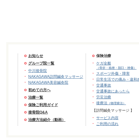
お知らせ
保険治療
グループ院一覧
ケガ全般
（骨折・捻挫・脱臼・挫傷）
中川接骨院
スポーツ外傷・障害
NAKAGAWA訪問鍼灸マッサージ
日常生活での痛み・違和
NAKAGAWA美容鍼灸院
交通事故
初めての方へ
交通事故にあったら
労災治療
治療一覧
後療法
（物理療法）
保険ご利用ガイド
【訪問鍼灸マッサージ 】
接骨院Q&A
サービス内容
治療方法紹介（動画）
ご利用の流れ