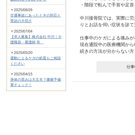
・階段で転んで手首や足首
▼
2025/08/26
交通事故にあったときの対応と
中川接骨院では、実際に労
受診の大切さ
りとお話を伺い症状を診て
▼
2025/07/04
【求人募集】株式会社 中川｜介
仕事中のケガによる痛みが
護職員・看護師 等
現在通院中の医療機関から
続きの方法が分からない方
▼
2025/05/20
運動によるケガの処置もご相談
ください
仕事
▼
2025/04/15
身体の歪みは大丈夫？腰痛予備
軍チェック！