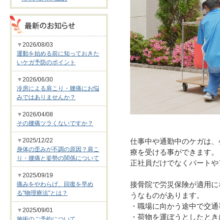
▼
2026/08/03
運動を始める前に知っておきた
いケガ予防のポイント
▼
2026/06/30
冷房による肩こり・腰痛にお悩
みではありませんか？
▼
2026/04/08
その腰痛ツラくないですか？
▼
2025/12/22
仕事中や通勤中のケガは、
身体の歪みが不調の原因？肩こ
療を受ける事ができます。
り・腰痛と姿勢の関係について
正社員だけでなくパートや
▼
2025/09/19
接骨院で労災保険が適用に
痛みをやわらげ、回復を早め
る"物理療法"とは？
うなものがあります。
・職場に向かう途中で交通
▼
2025/09/01
・荷物を運ぼうとしたとき
施術のご予約について