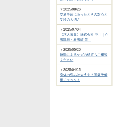
▼
2025/08/26
交通事故にあったときの対応と
受診の大切さ
▼
2025/07/04
【求人募集】株式会社 中川｜介
護職員・看護師 等
▼
2025/05/20
運動によるケガの処置もご相談
ください
▼
2025/04/15
身体の歪みは大丈夫？腰痛予備
軍チェック！