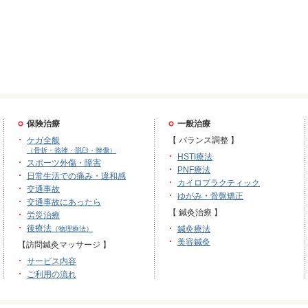
保険治療
一般治療
ケガ全般
【 バランス調整 】
（骨折・捻挫・脱臼・挫傷）
HSTI療法
スポーツ外傷・障害
PNF療法
日常生活での痛み・違和感
カイロプラクティック
交通事故
ゆがみ・骨盤矯正
交通事故にあったら
【 鍼灸治療 】
労災治療
後療法
鍼灸療法
（物理療法）
美容鍼灸
【訪問鍼灸マッサージ 】
サービス内容
ご利用の流れ