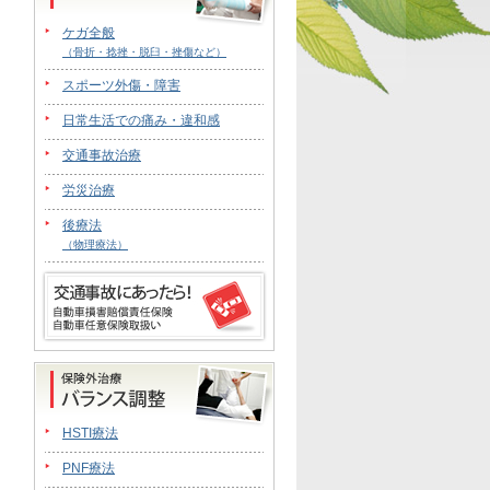
ケガ全般
（骨折・捻挫・脱臼・挫傷など）
スポーツ外傷・障害
日常生活での痛み・違和感
交通事故治療
労災治療
後療法
（物理療法）
HSTI療法
PNF療法