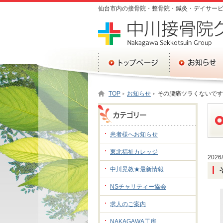
仙台市内の接骨院・整骨院・鍼灸・デイサー
TOP
お知らせ
その腰痛ツラくないです
患者様へお知らせ
東北福祉カレッジ
202
中川晃教★最新情報
NSチャリティー協会
求人のご案内
NAKAGAWA工房