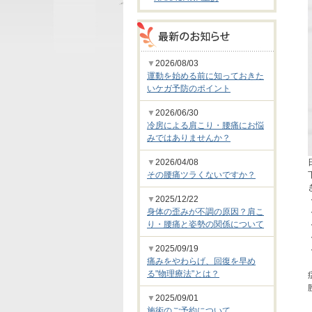
▼
2026/08/03
運動を始める前に知っておきた
いケガ予防のポイント
▼
2026/06/30
冷房による肩こり・腰痛にお悩
みではありませんか？
▼
2026/04/08
その腰痛ツラくないですか？
▼
2025/12/22
身体の歪みが不調の原因？肩こ
り・腰痛と姿勢の関係について
▼
2025/09/19
痛みをやわらげ、回復を早め
る"物理療法"とは？
▼
2025/09/01
施術のご予約について