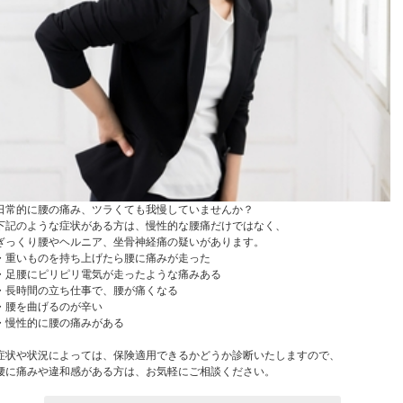
日常的に腰の痛み、ツラくても我慢していませんか？
下記のような症状がある方は、慢性的な腰痛だけではなく、
ぎっくり腰やヘルニア、坐骨神経痛の疑いがあります。
・重いものを持ち上げたら腰に痛みが走った
・足腰にピリピリ電気が走ったような痛みある
・長時間の立ち仕事で、腰が痛くなる
・腰を曲げるのが辛い
・慢性的に腰の痛みがある
症状や状況によっては、保険適用できるかどうか診断いたしますので、
腰に痛みや違和感がある方は、お気軽にご相談ください。