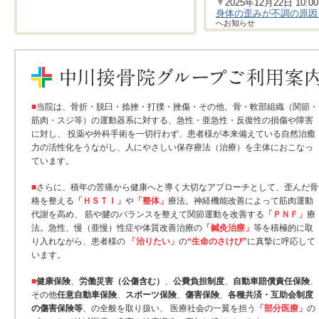
▼
2025年12月22日 10:00
身体の歪みが不調の原因
へお知らせ
▼
2025年9月19日 11:12
痛みをやわらげ、回復を
▼
2025年9月 1日 13:55
施術のご予約について
-
■
当院は、骨折・脱臼・捻挫・打撲・挫傷・その他、骨・軟部組織（関節・
▼
2025年8月26日 14:17
筋肉・スジ等）の運動器系に対する、急性・亜急性・反復性の損傷や障害
交通事故にあったときの
に対し、 投薬や外科手術を一切行わず、患者様が本来備えている自然治癒
▼
2025年7月 4日 11:36
力の活性化をうながし、人にやさしい保存療法（治療）を主体におこなっ
【求人募集】株式会社 
ています。
▼
2025年5月20日 12:15
■
さらに、積年の苦痛から健康へと導く大切なアプローチとして、歪んだ骨
運動によるケガの処置も
格を整える
「ＨＳＴＩ」
や
「整体」
療法。神経機能改善によって筋肉運動
▼
2025年4月15日 10:18
代謝を高め、 筋や腱のバランスを整えて関節運動を改善する
「ＰＮＦ」
療
身体の歪みは大丈夫？腰
法。急性、慢（亜慢）性症や体質改善治療の
「鍼灸治療」
等を積極的に取
り入れながら、患者様の
「治りたい」
の
“生命のさけび”
に真摯に呼応して
います。
■
健康保険
、
労働災害（公傷含む）
、
公費負担制度
、
自動車賠償責任保険
、
その他
任意自動車保険
、
スポーツ保険
、
傷害保険
、
各種共済・互助会制度
の傷害保険等
、の全般を取り扱い、 医療社会の一翼を担う
「部分医療」
の