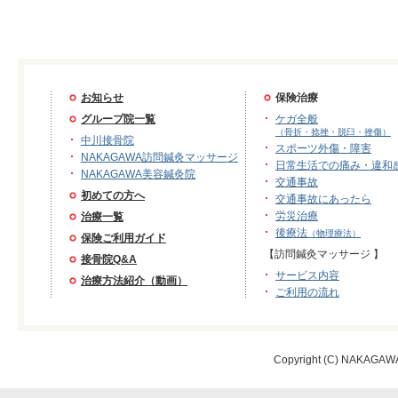
お知らせ
保険治療
グループ院一覧
ケガ全般
（骨折・捻挫・脱臼・挫傷）
中川接骨院
スポーツ外傷・障害
NAKAGAWA訪問鍼灸マッサージ
日常生活での痛み・違和
NAKAGAWA美容鍼灸院
交通事故
初めての方へ
交通事故にあったら
労災治療
治療一覧
後療法
（物理療法）
保険ご利用ガイド
【訪問鍼灸マッサージ 】
接骨院Q&A
サービス内容
治療方法紹介（動画）
ご利用の流れ
Copyright (C) NAKAGAWA